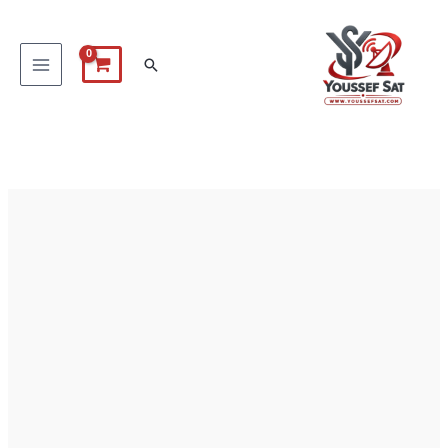
خطي
لى
البحث
لمحتوى