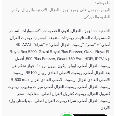
ملحوظة :-
الريموت يعمل على جميع اجهزة الغزال الاردنية والرويال بوكس
العادية والفوركى
التصنيفات:
اجهزة الغزال
,
اقوى الخصومات
,
اكسسوارات السات
,
اكسسوارات الستلايت
,
ريموتات متنوعة
الوسوم:
"ريموت الغزال
أصلي" + "سعر"
,
"ريموت الغزال أصلي" + "شراء"
,
AZAL
,
4K
Royal Box 5200
,
Gazal Royal Plus Forever
,
Gazal Royal R-
vip
,
IPTV
,
HDR
,
Geant 750 Evo
,
500 Plus Forever
,
أفضل
ريموت الغزال أصلي
,
ابولو
,
ايكون ايرون برو 4k
,
جهاز تحكم عن
بعد الغزال أصلي
,
ريموت الاصلى العادى رويال R5100
,
ريموت
الاصلى العادى لغزال
,
ريموت الاصلى العادى لغزال R-500 max
,
ريموت الغزال أصلي
,
ريموت الغزال أصلي ميزات وعيوب
,
ريموت
كنترول الغزال
,
ريموت كنترول الغزال أصلي
,
ستالايت
,
سعر
ريموت الغزال أصلي
,
شراء ريموت الغزال أصلي
,
ميدياستار
,
وارد
الاردن