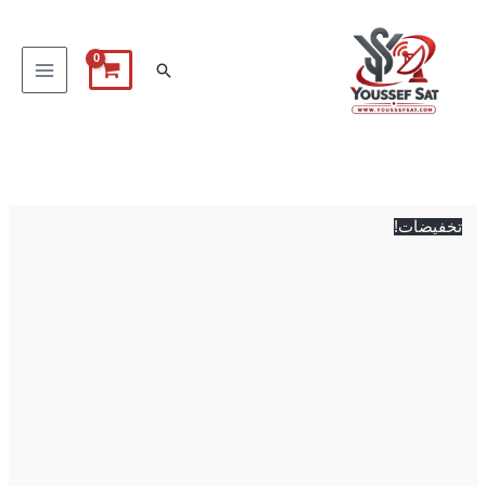
خطي
لى
البحث
لمحتوى
كمية
السعر
السعر
ريموت
الأصلي
الحالي
تايجر
هو:
هو:
تخفيضات!
وان
750 EGP.
700 EGP.
بليون
الأصلي