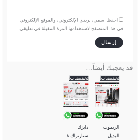
احفظ اسمي، بريدي الإلكتروني، والموقع الإلكتروني
في هذا المتصفح لاستخدامها المرة المقبلة في تعليقي.
قد يعجبك أيضاً…
السعر
السعر
السعر
السعر
تخفيضات!
تخفيضات!
الأصلي
الحالي
الأصلي
الحالي
هو:
هو:
هو:
هو:
500 EGP.
600 EGP.
350 EGP.
400 EGP.
الريموت
دايزك
البديل
ستارتراك ٨