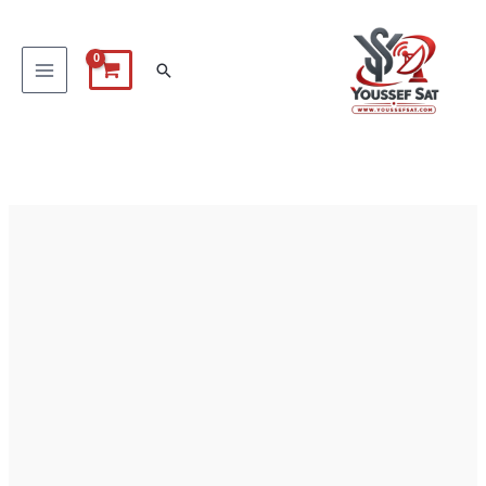
خطي
لى
البحث
لمحتوى