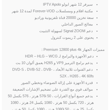
سيرفر 12 شهر ابولو IPTV Apolo
مكتبة افلام و ومسلسلات Forever-VOD لمدة 12 شهر
سعة تخزين 20000 قناة تلفزيونية وراديو
معالج الصور الداخلي
دعم Signal ZOOM لسهولة التثبيت
يحتوى على 2 ريموت كنترول
مميزات الجهاز Premium 12800 plus 4k :
دعم الأجهزة والبرامج لـ HDR – HLG – WCG
يدعم برامج الترميز VP9 و H265 بعمق ألوان 10 بت
دعم القنوات ثلاثية الأبعاد ، DVD-S ، DVB-S2 ، DVB-
S2X ، H265 ، 4K 60fs
قدرة الأجهزة على إزالة الضوضاء وتخطي الصور
موالف قوي مع القدرة على تضخيم الإشارات الضعيفة
يدعم جميع أنواع القرارات ، 576i 50 هرتز ، 576 بكسل 50
هرتز ، 720 بكسل 50 هرتز ، 1080 بكسل 24 هرتز ، 1080
بكسل 25 هرتز ، 1080i 50 هرتز ، 1080 بكسل 50 هرتز ،