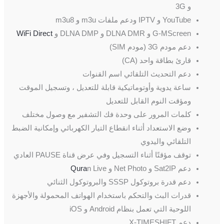
و 3G
YouTube و IPTV ودعم ملفات m3u و m3u8
G-MScreen و DLNA DMR و DLNA DMP و
WiFi Direct
دعم مودم 3G (مودم SIM)
قارئ بطاقة واحد (CA)
دعم التحديث التلقائي اسم القنوات
ساعة يدوية وأوتوماتيكية قابلة للتعديل ، وتسجيل الموقت
ومؤقت النوم القابل للتعديل
كلمات المرور على وحدة فك التشفير مع وصول مختلف
وضع الاستعداد أثناء انقطاع التيار الكهربائي وإمكانية الضبط
التلقائي واليدوي
توقف مؤقتًا أثناء التسجيل وفي عرض قناة PAUSE العادي
دعم Sat2IP و Net Photo و
n Live
Qura
دعم قدرة بروتوكول SSSP والبروتوكول الثنائي
قدرات البث والتحكم باستخدام الهواتف المحمولة والأجهزة
اللوحية التي تعمل بنظام Android و iOS
دعم X-TIMESHIFT